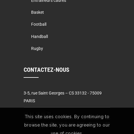
Entraineurs cadres
Basket
Football
Handball
Rugby
CONTACTEZ-NOUS
3-5, rue Saint Georges – CS 33132 - 75009
PARIS
01 48 24 99 72
This site uses cookies. By continuing to
browse the site, you are agreeing to our
contact@pspro.fr
use of cookies.