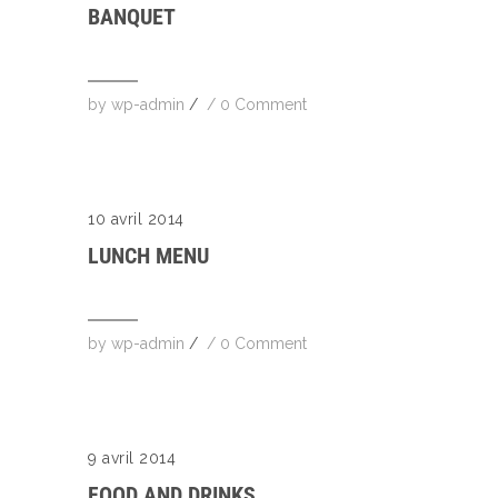
BANQUET
by
wp-admin
/
/
0 Comment
10 avril 2014
LUNCH MENU
by
wp-admin
/
/
0 Comment
9 avril 2014
FOOD AND DRINKS