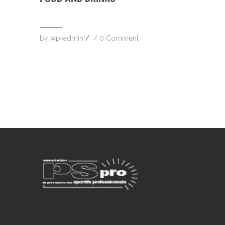
by
wp-admin
/
/
0 Comment