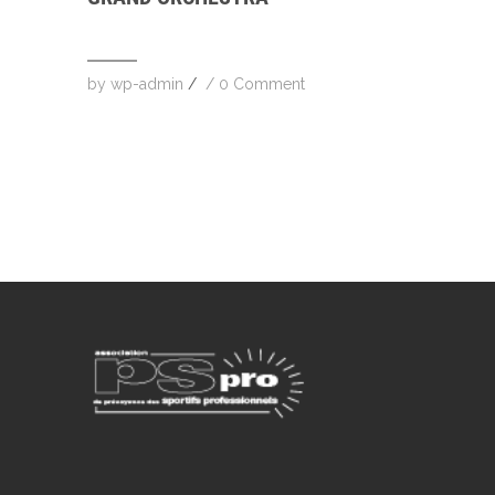
by
wp-admin
/
/
0 Comment