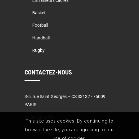
Entraineurs cadres
Basket
Football
Handball
Rugby
CONTACTEZ-NOUS
3-5, rue Saint Georges – CS 33132 - 75009
PARIS
01 48 24 99 72
This site uses cookies. By continuing to
browse the site, you are agreeing to our
contact@pspro.fr
use of cookies.