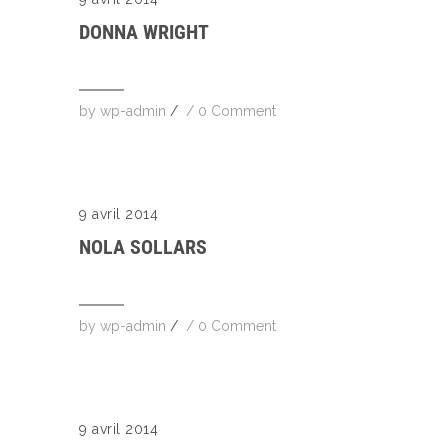
DONNA WRIGHT
by
wp-admin
/
/
0 Comment
9 avril 2014
NOLA SOLLARS
by
wp-admin
/
/
0 Comment
9 avril 2014