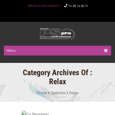
Besoin d'informations ?
01 48 24 99 72
Menu
Category Archives Of :
Relax
Home
Galleries
Relax